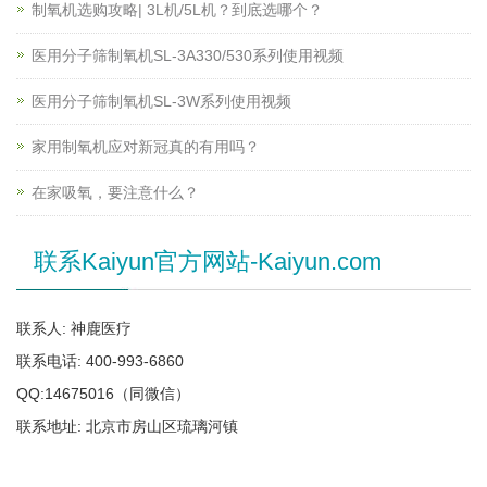
制氧机选购攻略| 3L机/5L机？到底选哪个？
医用分子筛制氧机SL-3A330/530系列使用视频
医用分子筛制氧机SL-3W系列使用视频
家用制氧机应对新冠真的有用吗？
在家吸氧，要注意什么？
联系Kaiyun官方网站-Kaiyun.com
联系人: 神鹿医疗
联系电话: 400-993-6860
QQ:14675016（同微信）
联系地址: 北京市房山区琉璃河镇