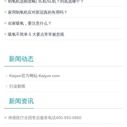
制氧机选购攻略| 3L机/5L机？到底选哪个？
家用制氧机应对新冠真的有用吗？
在家吸氧，要注意什么？
吸氧不简单 5 大要点常常被忽视
新闻动态
Kaiyun官方网站-Kaiyun.com
行业新闻
新闻资讯
神鹿医疗全国售后服务电话400-993-6860